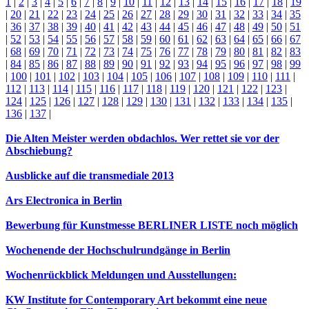
1
|
2
|
3
|
4
|
5
|
6
|
7
|
8
|
9
|
10
|
11
|
12
|
13
|
14
|
15
|
16
|
17
|
18
|
19
|
20
|
21
|
22
|
23
|
24
|
25
|
26
|
27
|
28
|
29
|
30
|
31
|
32
|
33
|
34
|
35
|
36
|
37
|
38
|
39
|
40
|
41
|
42
|
43
|
44
|
45
|
46
|
47
|
48
|
49
|
50
|
51
|
52
|
53
|
54
|
55
|
56
|
57
|
58
|
59
|
60
|
61
|
62
|
63
|
64
|
65
|
66
|
67
|
68
|
69
|
70
|
71
|
72
|
73
|
74
|
75
|
76
|
77
|
78
|
79
|
80
|
81
|
82
|
83
|
84
|
85
|
86
|
87
|
88
|
89
|
90
|
91
|
92
|
93
|
94
|
95
|
96
|
97
|
98
|
99
|
100
|
101
|
102
|
103
|
104
|
105
|
106
|
107
|
108
|
109
|
110
|
111
|
112
|
113
|
114
|
115
|
116
|
117
|
118
|
119
|
120
|
121
|
122
|
123
|
124
|
125
|
126
|
127
|
128
|
129
|
130
|
131
|
132
|
133
|
134
|
135
|
136
|
137
|
Die Alten Meister werden obdachlos. Wer rettet sie vor der
Abschiebung?
Ausblicke auf die transmediale 2013
Ars Electronica in Berlin
Bewerbung für Kunstmesse BERLINER LISTE noch möglich
Wochenende der Hochschulrundgänge in Berlin
Wochenrückblick Meldungen und Ausstellungen:
KW Institute for Contemporary Art bekommt eine neue