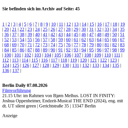
Sie befinden sich im Archiv auf Seite: 45
1
|
2
|
3
|
4
|
5
|
6
|
7
|
8
|
9
|
10
|
11
|
12
|
13
|
14
|
15
|
16
|
17
|
18
|
19
|
20
|
21
|
22
|
23
|
24
|
25
|
26
|
27
|
28
|
29
|
30
|
31
|
32
|
33
|
34
|
35
|
36
|
37
|
38
|
39
|
40
|
41
|
42
|
43
|
44
|
45
|
46
|
47
|
48
|
49
|
50
|
51
|
52
|
53
|
54
|
55
|
56
|
57
|
58
|
59
|
60
|
61
|
62
|
63
|
64
|
65
|
66
|
67
|
68
|
69
|
70
|
71
|
72
|
73
|
74
|
75
|
76
|
77
|
78
|
79
|
80
|
81
|
82
|
83
|
84
|
85
|
86
|
87
|
88
|
89
|
90
|
91
|
92
|
93
|
94
|
95
|
96
|
97
|
98
|
99
|
100
|
101
|
102
|
103
|
104
|
105
|
106
|
107
|
108
|
109
|
110
|
111
|
112
|
113
|
114
|
115
|
116
|
117
|
118
|
119
|
120
|
121
|
122
|
123
|
124
|
125
|
126
|
127
|
128
|
129
|
130
|
131
|
132
|
133
|
134
|
135
|
136
|
137
|
Berlin Daily 07.08.2026
Filmvorführung
21.15 Uhr: im Rahmen von Bjørn Melhus. LOST IN FINITY:
Joshua Oppenheimer, Endzeit-Musical THE END (2024), eng. mit
dt. UT silent green | Gerichtstraße 35 | 13347 Berlin
Anzeige