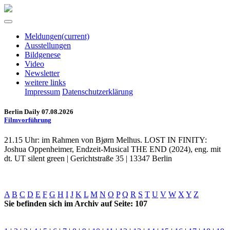
Meldungen
(current)
Ausstellungen
Bildgenese
Video
Newsletter
weitere links
Impressum
Datenschutzerklärung
Berlin Daily 07.08.2026
Filmvorführung
21.15 Uhr: im Rahmen von Bjørn Melhus. LOST IN FINITY:
Joshua Oppenheimer, Endzeit-Musical THE END (2024), eng. mit
dt. UT silent green | Gerichtstraße 35 | 13347 Berlin
A
B
C
D
E
F
G
H
I
J
K
L
M
N
O
P
Q
R
S
T
U
V
W
X
Y
Z
Sie befinden sich im Archiv auf Seite: 107