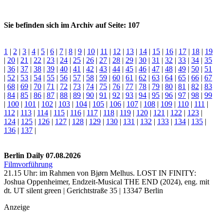
Sie befinden sich im Archiv auf Seite: 107
1
|
2
|
3
|
4
|
5
|
6
|
7
|
8
|
9
|
10
|
11
|
12
|
13
|
14
|
15
|
16
|
17
|
18
|
19
|
20
|
21
|
22
|
23
|
24
|
25
|
26
|
27
|
28
|
29
|
30
|
31
|
32
|
33
|
34
|
35
|
36
|
37
|
38
|
39
|
40
|
41
|
42
|
43
|
44
|
45
|
46
|
47
|
48
|
49
|
50
|
51
|
52
|
53
|
54
|
55
|
56
|
57
|
58
|
59
|
60
|
61
|
62
|
63
|
64
|
65
|
66
|
67
|
68
|
69
|
70
|
71
|
72
|
73
|
74
|
75
|
76
|
77
|
78
|
79
|
80
|
81
|
82
|
83
|
84
|
85
|
86
|
87
|
88
|
89
|
90
|
91
|
92
|
93
|
94
|
95
|
96
|
97
|
98
|
99
|
100
|
101
|
102
|
103
|
104
|
105
|
106
|
107
|
108
|
109
|
110
|
111
|
112
|
113
|
114
|
115
|
116
|
117
|
118
|
119
|
120
|
121
|
122
|
123
|
124
|
125
|
126
|
127
|
128
|
129
|
130
|
131
|
132
|
133
|
134
|
135
|
136
|
137
|
Berlin Daily 07.08.2026
Filmvorführung
21.15 Uhr: im Rahmen von Bjørn Melhus. LOST IN FINITY:
Joshua Oppenheimer, Endzeit-Musical THE END (2024), eng. mit
dt. UT silent green | Gerichtstraße 35 | 13347 Berlin
Anzeige