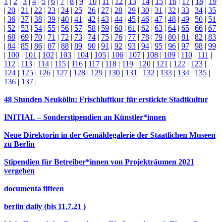
1
|
2
|
3
|
4
|
5
|
6
|
7
|
8
|
9
|
10
|
11
|
12
|
13
|
14
|
15
|
16
|
17
|
18
|
19
|
20
|
21
|
22
|
23
|
24
|
25
|
26
|
27
|
28
|
29
|
30
|
31
|
32
|
33
|
34
|
35
|
36
|
37
|
38
|
39
|
40
|
41
|
42
|
43
|
44
|
45
|
46
|
47
|
48
|
49
|
50
|
51
|
52
|
53
|
54
|
55
|
56
|
57
|
58
|
59
|
60
|
61
|
62
|
63
|
64
|
65
|
66
|
67
|
68
|
69
|
70
|
71
|
72
|
73
|
74
|
75
|
76
|
77
|
78
|
79
|
80
|
81
|
82
|
83
|
84
|
85
|
86
|
87
|
88
|
89
|
90
|
91
|
92
|
93
|
94
|
95
|
96
|
97
|
98
|
99
|
100
|
101
|
102
|
103
|
104
|
105
|
106
|
107
|
108
|
109
|
110
|
111
|
112
|
113
|
114
|
115
|
116
|
117
|
118
|
119
|
120
|
121
|
122
|
123
|
124
|
125
|
126
|
127
|
128
|
129
|
130
|
131
|
132
|
133
|
134
|
135
|
136
|
137
|
48 Stunden Neukölln: Frischluftkur für erstickte Stadtkultur
INITIAL – Sonderstipendien an Künstler*innen
Neue Direktorin in der Gemäldegalerie der Staatlichen Museen
zu Berlin
Stipendien für Betreiber*innen von Projekträumen 2021
vergeben
documenta fifteen
berlin daily (bis 11.7.21 )