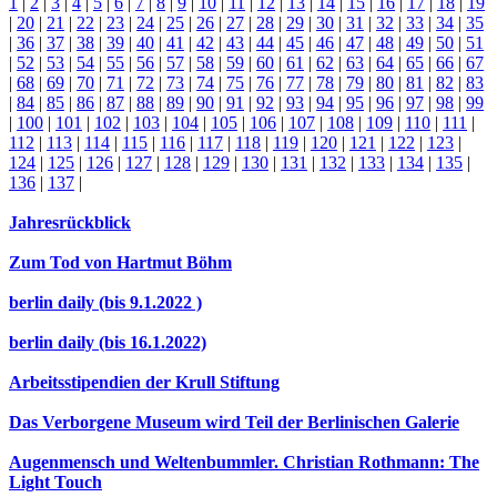
1
|
2
|
3
|
4
|
5
|
6
|
7
|
8
|
9
|
10
|
11
|
12
|
13
|
14
|
15
|
16
|
17
|
18
|
19
|
20
|
21
|
22
|
23
|
24
|
25
|
26
|
27
|
28
|
29
|
30
|
31
|
32
|
33
|
34
|
35
|
36
|
37
|
38
|
39
|
40
|
41
|
42
|
43
|
44
|
45
|
46
|
47
|
48
|
49
|
50
|
51
|
52
|
53
|
54
|
55
|
56
|
57
|
58
|
59
|
60
|
61
|
62
|
63
|
64
|
65
|
66
|
67
|
68
|
69
|
70
|
71
|
72
|
73
|
74
|
75
|
76
|
77
|
78
|
79
|
80
|
81
|
82
|
83
|
84
|
85
|
86
|
87
|
88
|
89
|
90
|
91
|
92
|
93
|
94
|
95
|
96
|
97
|
98
|
99
|
100
|
101
|
102
|
103
|
104
|
105
|
106
|
107
|
108
|
109
|
110
|
111
|
112
|
113
|
114
|
115
|
116
|
117
|
118
|
119
|
120
|
121
|
122
|
123
|
124
|
125
|
126
|
127
|
128
|
129
|
130
|
131
|
132
|
133
|
134
|
135
|
136
|
137
|
Jahresrückblick
Zum Tod von Hartmut Böhm
berlin daily (bis 9.1.2022 )
berlin daily (bis 16.1.2022)
Arbeitsstipendien der Krull Stiftung
Das Verborgene Museum wird Teil der Berlinischen Galerie
Augenmensch und Weltenbummler. Christian Rothmann: The
Light Touch