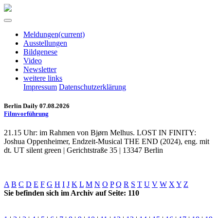
Meldungen
(current)
Ausstellungen
Bildgenese
Video
Newsletter
weitere links
Impressum
Datenschutzerklärung
Berlin Daily 07.08.2026
Filmvorführung
21.15 Uhr: im Rahmen von Bjørn Melhus. LOST IN FINITY:
Joshua Oppenheimer, Endzeit-Musical THE END (2024), eng. mit
dt. UT silent green | Gerichtstraße 35 | 13347 Berlin
A
B
C
D
E
F
G
H
I
J
K
L
M
N
O
P
Q
R
S
T
U
V
W
X
Y
Z
Sie befinden sich im Archiv auf Seite: 110