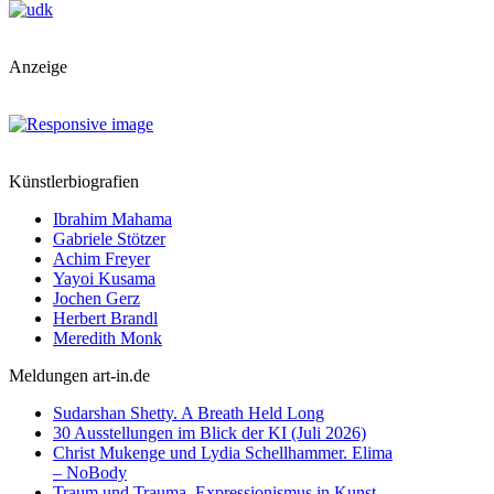
Anzeige
Künstlerbiografien
Ibrahim Mahama
Gabriele Stötzer
Achim Freyer
Yayoi Kusama
Jochen Gerz
Herbert Brandl
Meredith Monk
Meldungen art-in.de
Sudarshan Shetty. A Breath Held Long
30 Ausstellungen im Blick der KI (Juli 2026)
Christ Mukenge und Lydia Schellhammer. Elima
– NoBody
Traum und Trauma. Expressionismus in Kunst