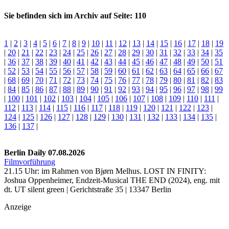
Sie befinden sich im Archiv auf Seite: 110
1
|
2
|
3
|
4
|
5
|
6
|
7
|
8
|
9
|
10
|
11
|
12
|
13
|
14
|
15
|
16
|
17
|
18
|
19
|
20
|
21
|
22
|
23
|
24
|
25
|
26
|
27
|
28
|
29
|
30
|
31
|
32
|
33
|
34
|
35
|
36
|
37
|
38
|
39
|
40
|
41
|
42
|
43
|
44
|
45
|
46
|
47
|
48
|
49
|
50
|
51
|
52
|
53
|
54
|
55
|
56
|
57
|
58
|
59
|
60
|
61
|
62
|
63
|
64
|
65
|
66
|
67
|
68
|
69
|
70
|
71
|
72
|
73
|
74
|
75
|
76
|
77
|
78
|
79
|
80
|
81
|
82
|
83
|
84
|
85
|
86
|
87
|
88
|
89
|
90
|
91
|
92
|
93
|
94
|
95
|
96
|
97
|
98
|
99
|
100
|
101
|
102
|
103
|
104
|
105
|
106
|
107
|
108
|
109
|
110
|
111
|
112
|
113
|
114
|
115
|
116
|
117
|
118
|
119
|
120
|
121
|
122
|
123
|
124
|
125
|
126
|
127
|
128
|
129
|
130
|
131
|
132
|
133
|
134
|
135
|
136
|
137
|
Berlin Daily 07.08.2026
Filmvorführung
21.15 Uhr: im Rahmen von Bjørn Melhus. LOST IN FINITY:
Joshua Oppenheimer, Endzeit-Musical THE END (2024), eng. mit
dt. UT silent green | Gerichtstraße 35 | 13347 Berlin
Anzeige