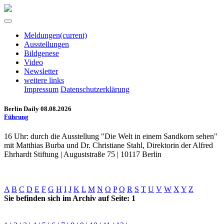
Meldungen
(current)
Ausstellungen
Bildgenese
Video
Newsletter
weitere links
Impressum
Datenschutzerklärung
Berlin Daily 08.08.2026
Führung
16 Uhr: durch die Ausstellung "Die Welt in einem Sandkorn sehen"
mit Matthias Burba und Dr. Christiane Stahl, Direktorin der Alfred
Ehrhardt Stiftung | Auguststraße 75 | 10117 Berlin
A
B
C
D
E
F
G
H
I
J
K
L
M
N
O
P
Q
R
S
T
U
V
W
X
Y
Z
Sie befinden sich im Archiv auf Seite: 1