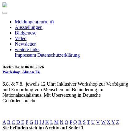
Meldungen
(current)
Ausstellungen
Bildgenese
Video
Newsletter
weitere links
Impressum
Datenschutzerklärung
Berlin Daily 06.08.2026
Workshop: Aktion T4
6.8. & 7.8., jeweils 12 Uhr: Inklusiver Workshop zur Verfolgung
und Ermordung von Menschen mit Behinderung im
Nationalsozialismus. Mit Übersetzung in Deutsche
Gebärdensprache
A
B
C
D
E
F
G
H
I
J
K
L
M
N
O
P
Q
R
S
T
U
V
W
X
Y
Z
Sie befinden sich im Archiv auf Seite: 1