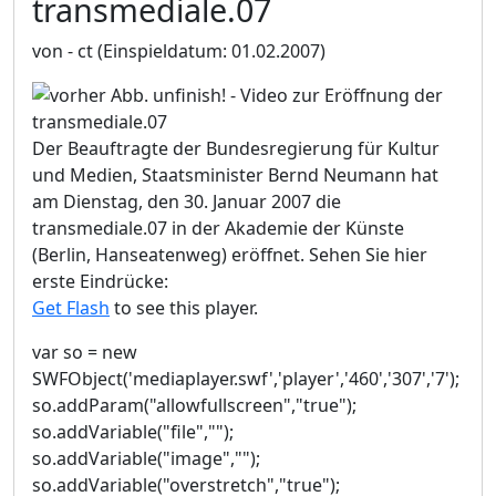
transmediale.07
von - ct
(Einspieldatum: 01.02.2007)
Der Beauftragte der Bundesregierung für Kultur
und Medien, Staatsminister Bernd Neumann hat
am Dienstag, den 30. Januar 2007 die
transmediale.07 in der Akademie der Künste
(Berlin, Hanseatenweg) eröffnet. Sehen Sie hier
erste Eindrücke:
Get Flash
to see this player.
var so = new
SWFObject('mediaplayer.swf','player','460','307','7');
so.addParam("allowfullscreen","true");
so.addVariable("file","");
so.addVariable("image","");
so.addVariable("overstretch","true");