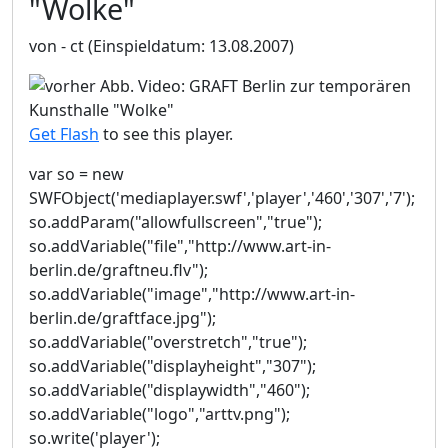
"Wolke"
von - ct
(Einspieldatum: 13.08.2007)
Get Flash
to see this player.
var so = new
SWFObject('mediaplayer.swf','player','460','307','7');
so.addParam("allowfullscreen","true");
so.addVariable("file","http://www.art-in-
berlin.de/graftneu.flv");
so.addVariable("image","http://www.art-in-
berlin.de/graftface.jpg");
so.addVariable("overstretch","true");
so.addVariable("displayheight","307");
so.addVariable("displaywidth","460");
so.addVariable("logo","arttv.png");
so.write('player');