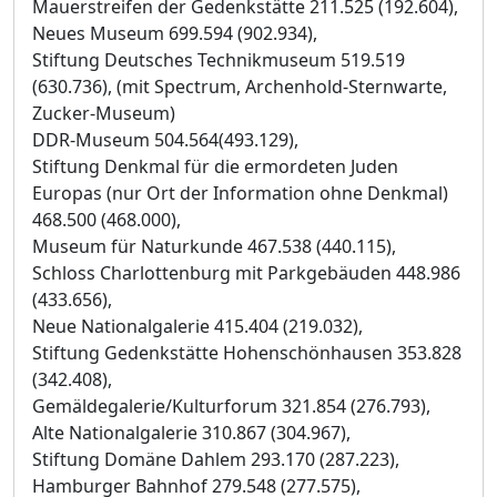
Mauerstreifen der Gedenkstätte 211.525 (192.604),
Neues Museum 699.594 (902.934),
Stiftung Deutsches Technikmuseum 519.519
(630.736), (mit Spectrum, Archenhold-Sternwarte,
Zucker-Museum)
DDR-Museum 504.564(493.129),
Stiftung Denkmal für die ermordeten Juden
Europas (nur Ort der Information ohne Denkmal)
468.500 (468.000),
Museum für Naturkunde 467.538 (440.115),
Schloss Charlottenburg mit Parkgebäuden 448.986
(433.656),
Neue Nationalgalerie 415.404 (219.032),
Stiftung Gedenkstätte Hohenschönhausen 353.828
(342.408),
Gemäldegalerie/Kulturforum 321.854 (276.793),
Alte Nationalgalerie 310.867 (304.967),
Stiftung Domäne Dahlem 293.170 (287.223),
Hamburger Bahnhof 279.548 (277.575),