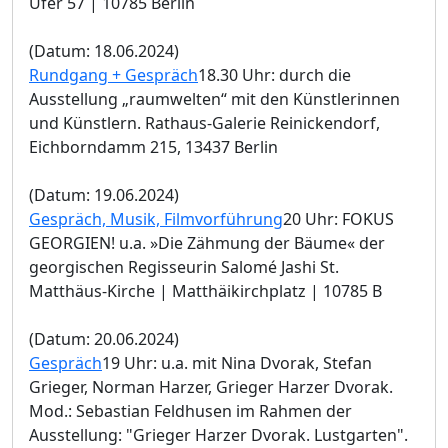
Ufer 57 | 10785 Berlin
(Datum: 18.06.2024)
Rundgang + Gespräch
18.30 Uhr: durch die
Ausstellung „raumwelten“ mit den Künstlerinnen
und Künstlern. Rathaus-Galerie Reinickendorf,
Eichborndamm 215, 13437 Berlin
(Datum: 19.06.2024)
Gespräch, Musik, Filmvorführung
20 Uhr: FOKUS
GEORGIEN! u.a. »Die Zähmung der Bäume« der
georgischen Regisseurin Salomé Jashi St.
Matthäus-Kirche | Matthäikirchplatz | 10785 B
(Datum: 20.06.2024)
Gespräch
19 Uhr: u.a. mit Nina Dvorak, Stefan
Grieger, Norman Harzer, Grieger Harzer Dvorak.
Mod.: Sebastian Feldhusen im Rahmen der
Ausstellung: "Grieger Harzer Dvorak. Lustgarten".