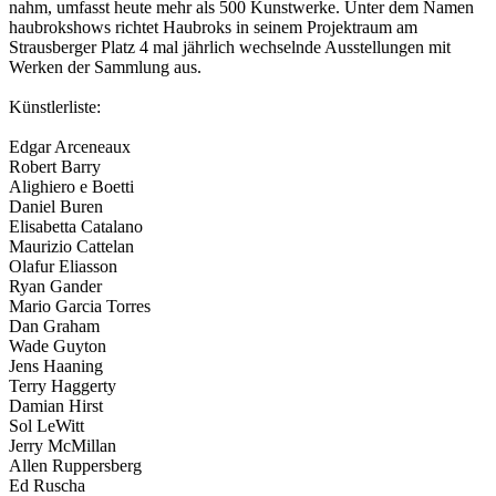
nahm, umfasst heute mehr als 500 Kunstwerke. Unter dem Namen
haubrokshows richtet Haubroks in seinem Projektraum am
Strausberger Platz 4 mal jährlich wechselnde Ausstellungen mit
Werken der Sammlung aus.
Künstlerliste:
Edgar Arceneaux
Robert Barry
Alighiero e Boetti
Daniel Buren
Elisabetta Catalano
Maurizio Cattelan
Olafur Eliasson
Ryan Gander
Mario Garcia Torres
Dan Graham
Wade Guyton
Jens Haaning
Terry Haggerty
Damian Hirst
Sol LeWitt
Jerry McMillan
Allen Ruppersberg
Ed Ruscha