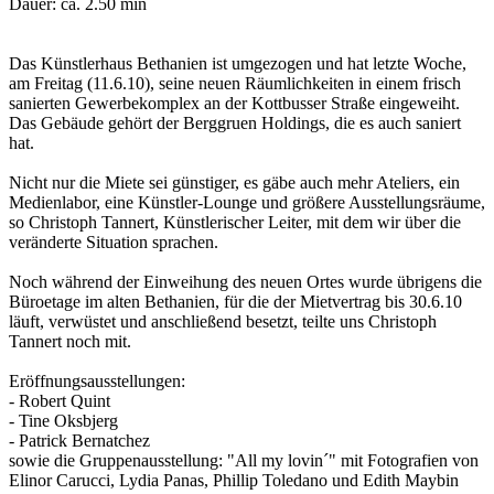
Dauer: ca. 2.50 min
Das Künstlerhaus Bethanien ist umgezogen und hat letzte Woche,
am Freitag (11.6.10), seine neuen Räumlichkeiten in einem frisch
sanierten Gewerbekomplex an der Kottbusser Straße eingeweiht.
Das Gebäude gehört der Berggruen Holdings, die es auch saniert
hat.
Nicht nur die Miete sei günstiger, es gäbe auch mehr Ateliers, ein
Medienlabor, eine Künstler-Lounge und größere Ausstellungsräume,
so Christoph Tannert, Künstlerischer Leiter, mit dem wir über die
veränderte Situation sprachen.
Noch während der Einweihung des neuen Ortes wurde übrigens die
Büroetage im alten Bethanien, für die der Mietvertrag bis 30.6.10
läuft, verwüstet und anschließend besetzt, teilte uns Christoph
Tannert noch mit.
Eröffnungsausstellungen:
- Robert Quint
- Tine Oksbjerg
- Patrick Bernatchez
sowie die Gruppenausstellung: "All my lovin´" mit Fotografien von
Elinor Carucci, Lydia Panas, Phillip Toledano und Edith Maybin