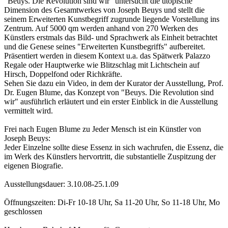
"Beuys. Die Revolution sind wir" untersucht die utopische
Dimension des Gesamtwerkes von Joseph Beuys und stellt die
seinem Erweiterten Kunstbegriff zugrunde liegende Vorstellung ins
Zentrum. Auf 5000 qm werden anhand von 270 Werken des
Künstlers erstmals das Bild- und Sprachwerk als Einheit betrachtet
und die Genese seines "Erweiterten Kunstbegriffs" aufbereitet.
Präsentiert werden in diesem Kontext u.a. das Spätwerk Palazzo
Regale oder Hauptwerke wie Blitzschlag mit Lichtschein auf
Hirsch, Doppelfond oder Richkräfte.
Sehen Sie dazu ein Video, in dem der Kurator der Ausstellung, Prof.
Dr. Eugen Blume, das Konzept von "Beuys. Die Revolution sind
wir" ausführlich erläutert und ein erster Einblick in die Ausstellung
vermittelt wird.
Frei nach Eugen Blume zu Jeder Mensch ist ein Künstler von
Joseph Beuys:
Jeder Einzelne sollte diese Essenz in sich wachrufen, die Essenz, die
im Werk des Künstlers hervortritt, die substantielle Zuspitzung der
eigenen Biografie.
Ausstellungsdauer: 3.10.08-25.1.09
Öffnungszeiten: Di-Fr 10-18 Uhr, Sa 11-20 Uhr, So 11-18 Uhr, Mo
geschlossen