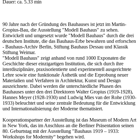
Dauer: ca. 5.33 min
90 Jahre nach der Gründung des Bauhauses ist jetzt im Martin-
Gropius-Bau, die Ausstellung "Modell Bauhaus" zu sehen.
Entwickelt und umgesetzt wurde "Modell Bauhaus" durch die drei
deutschen Institute, die das Bauhaus-Erbe bewahren und erforschen
- Bauhaus-Archiv Berlin, Stiftung Bauhaus Dessau und Klassik
Stiftung Weimar.
"Modell Bauhaus" zeigt anhand von rund 1000 Exponaten die
Geschichte dieser einzigartigen Institution, die sich durch ihre
interdisziplinäre, praxisorientierte und experimentell ausgerichtete
Lehre sowie eine funktionale Ästhetik und die Erprobung neuer
Materialien und Verfahren in Architektur, Kunst und Design
auszeichnete. Dabei werden die unterschiedliche Phasen des
Bauhauses unter den drei Direktoren Walter Gropius (1919-1928),
Hannes Meyer (1928-1930) und Ludwig Mies van der Rohe (1930-
1933) beleuchtet und seine zentrale Bedeutung für die Entwicklung
und Internationalisierung der Moderne thematisiert.
Kooperationspartner der Ausstellung ist das Museum of Modern Art
in New York, das im Anschluss an die Berliner Präsentation seinen
80. Geburtstag mit der Ausstellung "Bauhaus 1919 – 1933:
Workshops for Modernity“ begehen wird.