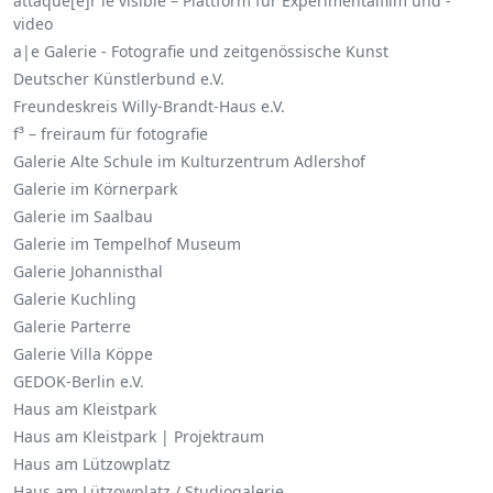
attaque[e]r le visible – Plattform für Experimentalfilm und -
video
a|e Galerie - Fotografie und zeitgenössische Kunst
Deutscher Künstlerbund e.V.
Freundeskreis Willy-Brandt-Haus e.V.
f³ – freiraum für fotografie
Galerie Alte Schule im Kulturzentrum Adlershof
Galerie im Körnerpark
Galerie im Saalbau
Galerie im Tempelhof Museum
Galerie Johannisthal
Galerie Kuchling
Galerie Parterre
Galerie Villa Köppe
GEDOK-Berlin e.V.
Haus am Kleistpark
Haus am Kleistpark | Projektraum
Haus am Lützowplatz
Haus am Lützowplatz / Studiogalerie