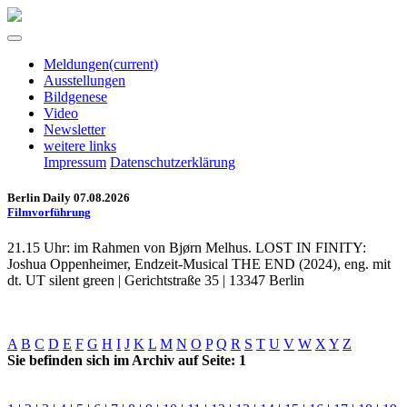
Meldungen
(current)
Ausstellungen
Bildgenese
Video
Newsletter
weitere links
Impressum
Datenschutzerklärung
Berlin Daily 07.08.2026
Filmvorführung
21.15 Uhr: im Rahmen von Bjørn Melhus. LOST IN FINITY:
Joshua Oppenheimer, Endzeit-Musical THE END (2024), eng. mit
dt. UT silent green | Gerichtstraße 35 | 13347 Berlin
A
B
C
D
E
F
G
H
I
J
K
L
M
N
O
P
Q
R
S
T
U
V
W
X
Y
Z
Sie befinden sich im Archiv auf Seite: 1