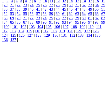
1
|
2
|
3
|
4
|
5
|
6
|
7
|
8
|
9
|
10
|
11
|
12
|
13
|
14
|
15
|
16
|
17
|
18
|
19
|
20
|
21
|
22
|
23
|
24
|
25
|
26
|
27
|
28
|
29
|
30
|
31
|
32
|
33
|
34
|
35
|
36
|
37
|
38
|
39
|
40
|
41
|
42
|
43
|
44
|
45
|
46
|
47
|
48
|
49
|
50
|
51
|
52
|
53
|
54
|
55
|
56
|
57
|
58
|
59
|
60
|
61
|
62
|
63
|
64
|
65
|
66
|
67
|
68
|
69
|
70
|
71
|
72
|
73
|
74
|
75
|
76
|
77
|
78
|
79
|
80
|
81
|
82
|
83
|
84
|
85
|
86
|
87
|
88
|
89
|
90
|
91
|
92
|
93
|
94
|
95
|
96
|
97
|
98
|
99
|
100
|
101
|
102
|
103
|
104
|
105
|
106
|
107
|
108
|
109
|
110
|
111
|
112
|
113
|
114
|
115
|
116
|
117
|
118
|
119
|
120
|
121
|
122
|
123
|
124
|
125
|
126
|
127
|
128
|
129
|
130
|
131
|
132
|
133
|
134
|
135
|
136
|
137
|