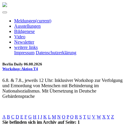
Meldungen
(current)
Ausstellungen
Bildgenese
Video
Newsletter
weitere links
Impressum
Datenschutzerklärung
Berlin Daily 06.08.2026
Workshop: Aktion T4
6.8. & 7.8., jeweils 12 Uhr: Inklusiver Workshop zur Verfolgung
und Ermordung von Menschen mit Behinderung im
Nationalsozialismus. Mit Übersetzung in Deutsche
Gebärdensprache
A
B
C
D
E
F
G
H
I
J
K
L
M
N
O
P
Q
R
S
T
U
V
W
X
Y
Z
Sie befinden sich im Archiv auf Seite: 1