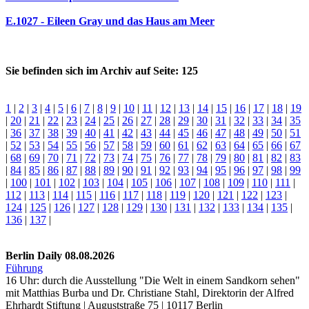
E.1027 - Eileen Gray und das Haus am Meer
Sie befinden sich im Archiv auf Seite: 125
1
|
2
|
3
|
4
|
5
|
6
|
7
|
8
|
9
|
10
|
11
|
12
|
13
|
14
|
15
|
16
|
17
|
18
|
19
|
20
|
21
|
22
|
23
|
24
|
25
|
26
|
27
|
28
|
29
|
30
|
31
|
32
|
33
|
34
|
35
|
36
|
37
|
38
|
39
|
40
|
41
|
42
|
43
|
44
|
45
|
46
|
47
|
48
|
49
|
50
|
51
|
52
|
53
|
54
|
55
|
56
|
57
|
58
|
59
|
60
|
61
|
62
|
63
|
64
|
65
|
66
|
67
|
68
|
69
|
70
|
71
|
72
|
73
|
74
|
75
|
76
|
77
|
78
|
79
|
80
|
81
|
82
|
83
|
84
|
85
|
86
|
87
|
88
|
89
|
90
|
91
|
92
|
93
|
94
|
95
|
96
|
97
|
98
|
99
|
100
|
101
|
102
|
103
|
104
|
105
|
106
|
107
|
108
|
109
|
110
|
111
|
112
|
113
|
114
|
115
|
116
|
117
|
118
|
119
|
120
|
121
|
122
|
123
|
124
|
125
|
126
|
127
|
128
|
129
|
130
|
131
|
132
|
133
|
134
|
135
|
136
|
137
|
Berlin Daily 08.08.2026
Führung
16 Uhr: durch die Ausstellung "Die Welt in einem Sandkorn sehen"
mit Matthias Burba und Dr. Christiane Stahl, Direktorin der Alfred
Ehrhardt Stiftung | Auguststraße 75 | 10117 Berlin