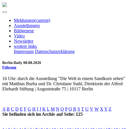
Meldungen
(current)
Ausstellungen
Bildgenese
Video
Newsletter
weitere links
Impressum
Datenschutzerklärung
Berlin Daily 08.08.2026
Führung
16 Uhr: durch die Ausstellung "Die Welt in einem Sandkorn sehen"
mit Matthias Burba und Dr. Christiane Stahl, Direktorin der Alfred
Ehrhardt Stiftung | Auguststraße 75 | 10117 Berlin
A
B
C
D
E
F
G
H
I
J
K
L
M
N
O
P
Q
R
S
T
U
V
W
X
Y
Z
Sie befinden sich im Archiv auf Seite: 125