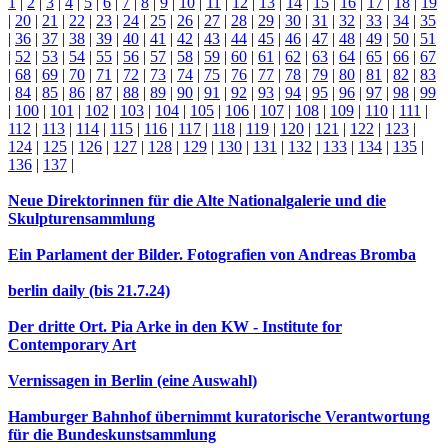
1
|
2
|
3
|
4
|
5
|
6
|
7
|
8
|
9
|
10
|
11
|
12
|
13
|
14
|
15
|
16
|
17
|
18
|
19
|
20
|
21
|
22
|
23
|
24
|
25
|
26
|
27
|
28
|
29
|
30
|
31
|
32
|
33
|
34
|
35
|
36
|
37
|
38
|
39
|
40
|
41
|
42
|
43
|
44
|
45
|
46
|
47
|
48
|
49
|
50
|
51
|
52
|
53
|
54
|
55
|
56
|
57
|
58
|
59
|
60
|
61
|
62
|
63
|
64
|
65
|
66
|
67
|
68
|
69
|
70
|
71
|
72
|
73
|
74
|
75
|
76
|
77
|
78
|
79
|
80
|
81
|
82
|
83
|
84
|
85
|
86
|
87
|
88
|
89
|
90
|
91
|
92
|
93
|
94
|
95
|
96
|
97
|
98
|
99
|
100
|
101
|
102
|
103
|
104
|
105
|
106
|
107
|
108
|
109
|
110
|
111
|
112
|
113
|
114
|
115
|
116
|
117
|
118
|
119
|
120
|
121
|
122
|
123
|
124
|
125
|
126
|
127
|
128
|
129
|
130
|
131
|
132
|
133
|
134
|
135
|
136
|
137
|
Neue Direktorinnen für die Alte Nationalgalerie und die
Skulpturensammlung
Ein Parlament der Bilder. Fotografien von Andreas Bromba
berlin daily (bis 21.7.24)
Der dritte Ort. Pia Arke in den KW - Institute for
Contemporary Art
Vernissagen in Berlin (eine Auswahl)
Hamburger Bahnhof übernimmt kuratorische Verantwortung
für die Bundeskunstsammlung