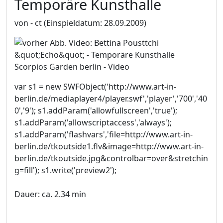
Temporäre Kunsthalle
von - ct
(Einspieldatum: 28.09.2009)
Scorpios Garden berlin - Video
var s1 = new SWFObject('http://www.art-in-
berlin.de/mediaplayer4/player.swf','player','700','40
0','9'); s1.addParam('allowfullscreen','true');
s1.addParam('allowscriptaccess','always');
s1.addParam('flashvars','file=http://www.art-in-
berlin.de/tkoutside1.flv&image=http://www.art-in-
berlin.de/tkoutside.jpg&controlbar=over&stretchin
g=fill'); s1.write('preview2');
Dauer: ca. 2.34 min