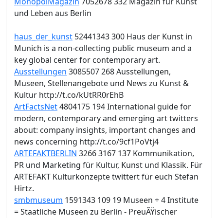
MonopolMagazin
7052678 332 Magazin für Kunst
und Leben aus Berlin
haus_der_kunst
52441343 300 Haus der Kunst in
Munich is a non-collecting public museum and a
key global center for contemporary art.
Ausstellungen
3085507 268 Ausstellungen,
Museen, Stellenangebote und News zu Kunst &
Kultur http://t.co/kUtRR0rEhB
ArtFactsNet
4804175 194 International guide for
modern, contemporary and emerging art twitters
about: company insights, important changes and
news concerning http://t.co/9cf1PoVtj4
ARTEFAKTBERLIN
3266 3167 137 Kommunikation,
PR und Marketing für Kultur, Kunst und Klassik. Für
ARTEFAKT Kulturkonzepte twittert für euch Stefan
Hirtz.
smbmuseum
1591343 109 19 Museen + 4 Institute
= Staatliche Museen zu Berlin - PreuÃŸischer