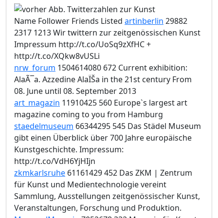
Name Follower Friends Listed
artinberlin
29882
2317 1213 Wir twittern zur zeitgenössischen Kunst
Impressum http://t.co/UoSq9zXfHC +
http://t.co/XQkw8vUSLi
nrw_forum
1504614080 672 Current exhibition:
AlaÃ¯a. Azzedine AlaÏŠa in the 21st century From
08. June until 08. September 2013
art_magazin
11910425 560 Europe`s largest art
magazine coming to you from Hamburg
staedelmuseum
66344295 545 Das Städel Museum
gibt einen Überblick über 700 Jahre europäische
Kunstgeschichte. Impressum:
http://t.co/VdH6YjHIjn
zkmkarlsruhe
61161429 452 Das ZKM | Zentrum
für Kunst und Medientechnologie vereint
Sammlung, Ausstellungen zeitgenössischer Kunst,
Veranstaltungen, Forschung und Produktion.