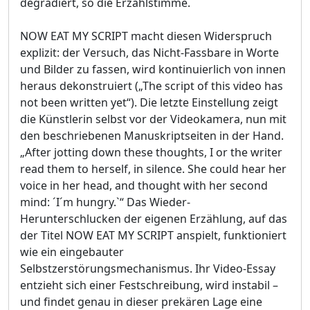
degradiert, so die Erzählstimme.
NOW EAT MY SCRIPT macht diesen Widerspruch
explizit: der Versuch, das Nicht-Fassbare in Worte
und Bilder zu fassen, wird kontinuierlich von innen
heraus dekonstruiert („The script of this video has
not been written yet“). Die letzte Einstellung zeigt
die Künstlerin selbst vor der Videokamera, nun mit
den beschriebenen Manuskriptseiten in der Hand.
„After jotting down these thoughts, I or the writer
read them to herself, in silence. She could hear her
voice in her head, and thought with her second
mind: ´I´m hungry.`“ Das Wieder-
Herunterschlucken der eigenen Erzählung, auf das
der Titel NOW EAT MY SCRIPT anspielt, funktioniert
wie ein eingebauter
Selbstzerstörungsmechanismus. Ihr Video-Essay
entzieht sich einer Festschreibung, wird instabil –
und findet genau in dieser prekären Lage eine