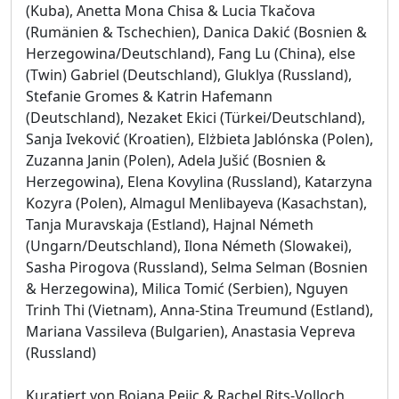
(Kuba), Anetta Mona Chisa & Lucia Tkačova
(Rumänien & Tschechien), Danica Dakić (Bosnien &
Herzegowina/Deutschland), Fang Lu (China), else
(Twin) Gabriel (Deutschland), Gluklya (Russland),
Stefanie Gromes & Katrin Hafemann
(Deutschland), Nezaket Ekici (Türkei/Deutschland),
Sanja Iveković (Kroatien), Elżbieta Jablónska (Polen),
Zuzanna Janin (Polen), Adela Jušić (Bosnien &
Herzegowina), Elena Kovylina (Russland), Katarzyna
Kozyra (Polen), Almagul Menlibayeva (Kasachstan),
Tanja Muravskaja (Estland), Hajnal Németh
(Ungarn/Deutschland), Ilona Németh (Slowakei),
Sasha Pirogova (Russland), Selma Selman (Bosnien
& Herzegowina), Milica Tomić (Serbien), Nguyen
Trinh Thi (Vietnam), Anna-Stina Treumund (Estland),
Mariana Vassileva (Bulgarien), Anastasia Vepreva
(Russland)
Kuratiert von Bojana Pejic & Rachel Rits-Volloch