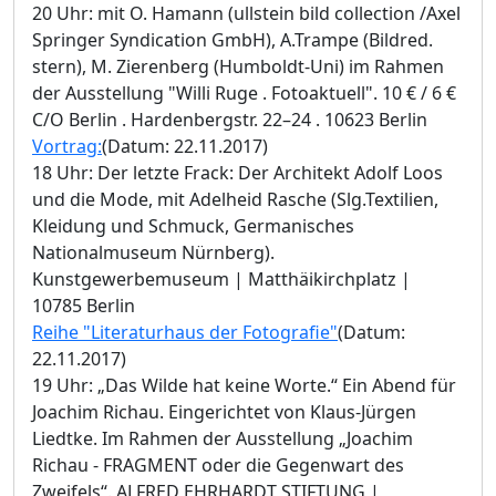
20 Uhr: mit O. Hamann (ullstein bild collection /Axel
Springer Syndication GmbH), A.Trampe (Bildred.
stern), M. Zierenberg (Humboldt-Uni) im Rahmen
der Ausstellung "Willi Ruge . Fotoaktuell". 10 € / 6 €
C/O Berlin . Hardenbergstr. 22–24 . 10623 Berlin
Vortrag:
(Datum: 22.11.2017)
18 Uhr: Der letzte Frack: Der Architekt Adolf Loos
und die Mode, mit Adelheid Rasche (Slg.Textilien,
Kleidung und Schmuck, Germanisches
Nationalmuseum Nürnberg).
Kunstgewerbemuseum | Matthäikirchplatz |
10785 Berlin
Reihe "Literaturhaus der Fotografie"
(Datum:
22.11.2017)
19 Uhr: „Das Wilde hat keine Worte.“ Ein Abend für
Joachim Richau. Eingerichtet von Klaus-Jürgen
Liedtke. Im Rahmen der Ausstellung „Joachim
Richau - FRAGMENT oder die Gegenwart des
Zweifels“. ALFRED EHRHARDT STIFTUNG |