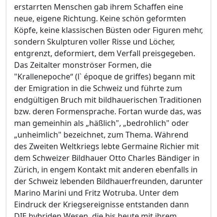
erstarrten Menschen gab ihrem Schaffen eine
neue, eigene Richtung. Keine schön geformten
Köpfe, keine klassischen Büsten oder Figuren mehr,
sondern Skulpturen voller Risse und Löcher,
entgrenzt, deformiert, dem Verfall preisgegeben.
Das Zeitalter monströser Formen, die
"Krallenepoche“ (l` époque de griffes) begann mit
der Emigration in die Schweiz und führte zum
endgültigen Bruch mit bildhauerischen Traditionen
bzw. deren Formensprache. Fortan wurde das, was
man gemeinhin als „häßlich", „bedrohlich" oder
„unheimlich" bezeichnet, zum Thema. Während
des Zweiten Weltkriegs lebte Germaine Richier mit
dem Schweizer Bildhauer Otto Charles Bändiger in
Zürich, in engem Kontakt mit anderen ebenfalls in
der Schweiz lebenden Bildhauerfreunden, darunter
Marino Marini und Fritz Wotruba. Unter dem
Eindruck der Kriegsereignisse entstanden dann
DIE hybriden Wesen, die bis heute mit ihrem