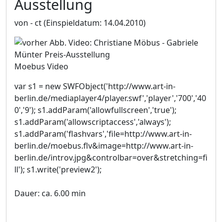
Ausstellung
von - ct
(Einspieldatum: 14.04.2010)
Moebus Video
var s1 = new SWFObject('http://www.art-in-
berlin.de/mediaplayer4/player.swf','player','700','40
0','9'); s1.addParam('allowfullscreen','true');
s1.addParam('allowscriptaccess','always');
s1.addParam('flashvars','file=http://www.art-in-
berlin.de/moebus.flv&image=http://www.art-in-
berlin.de/introv.jpg&controlbar=over&stretching=fi
ll'); s1.write('preview2');
Dauer: ca. 6.00 min