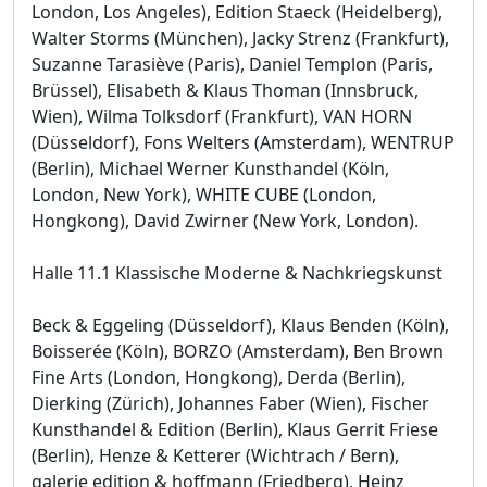
London, Los Angeles), Edition Staeck (Heidelberg),
Walter Storms (München), Jacky Strenz (Frankfurt),
Suzanne Tarasiève (Paris), Daniel Templon (Paris,
Brüssel), Elisabeth & Klaus Thoman (Innsbruck,
Wien), Wilma Tolksdorf (Frankfurt), VAN HORN
(Düsseldorf), Fons Welters (Amsterdam), WENTRUP
(Berlin), Michael Werner Kunsthandel (Köln,
London, New York), WHITE CUBE (London,
Hongkong), David Zwirner (New York, London).
Halle 11.1 Klassische Moderne & Nachkriegskunst
Beck & Eggeling (Düsseldorf), Klaus Benden (Köln),
Boisserée (Köln), BORZO (Amsterdam), Ben Brown
Fine Arts (London, Hongkong), Derda (Berlin),
Dierking (Zürich), Johannes Faber (Wien), Fischer
Kunsthandel & Edition (Berlin), Klaus Gerrit Friese
(Berlin), Henze & Ketterer (Wichtrach / Bern),
galerie edition & hoffmann (Friedberg), Heinz