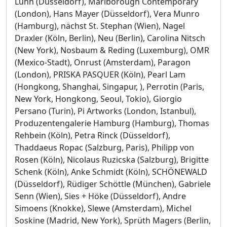
Lühn (Düsseldorf), Marlborough Contemporary
(London), Hans Mayer (Düsseldorf), Vera Munro
(Hamburg), nächst St. Stephan (Wien), Nagel
Draxler (Köln, Berlin), Neu (Berlin), Carolina Nitsch
(New York), Nosbaum & Reding (Luxemburg), OMR
(Mexico-Stadt), Onrust (Amsterdam), Paragon
(London), PRISKA PASQUER (Köln), Pearl Lam
(Hongkong, Shanghai, Singapur, ), Perrotin (Paris,
New York, Hongkong, Seoul, Tokio), Giorgio
Persano (Turin), Pi Artworks (London, Istanbul),
Produzentengalerie Hamburg (Hamburg), Thomas
Rehbein (Köln), Petra Rinck (Düsseldorf),
Thaddaeus Ropac (Salzburg, Paris), Philipp von
Rosen (Köln), Nicolaus Ruzicska (Salzburg), Brigitte
Schenk (Köln), Anke Schmidt (Köln), SCHÖNEWALD
(Düsseldorf), Rüdiger Schöttle (München), Gabriele
Senn (Wien), Sies + Höke (Düsseldorf), Andre
Simoens (Knokke), Slewe (Amsterdam), Michel
Soskine (Madrid, New York), Sprüth Magers (Berlin,