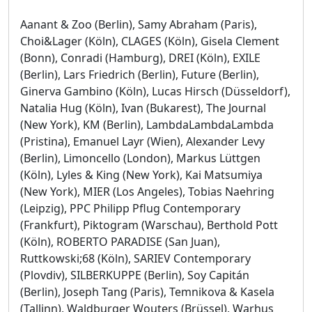
Aanant & Zoo (Berlin), Samy Abraham (Paris),
Choi&Lager (Köln), CLAGES (Köln), Gisela Clement
(Bonn), Conradi (Hamburg), DREI (Köln), EXILE
(Berlin), Lars Friedrich (Berlin), Future (Berlin),
Ginerva Gambino (Köln), Lucas Hirsch (Düsseldorf),
Natalia Hug (Köln), Ivan (Bukarest), The Journal
(New York), KM (Berlin), LambdaLambdaLambda
(Pristina), Emanuel Layr (Wien), Alexander Levy
(Berlin), Limoncello (London), Markus Lüttgen
(Köln), Lyles & King (New York), Kai Matsumiya
(New York), MIER (Los Angeles), Tobias Naehring
(Leipzig), PPC Philipp Pflug Contemporary
(Frankfurt), Piktogram (Warschau), Berthold Pott
(Köln), ROBERTO PARADISE (San Juan),
Ruttkowski;68 (Köln), SARIEV Contemporary
(Plovdiv), SILBERKUPPE (Berlin), Soy Capitán
(Berlin), Joseph Tang (Paris), Temnikova & Kasela
(Tallinn), Waldburger Wouters (Brüssel), Warhus