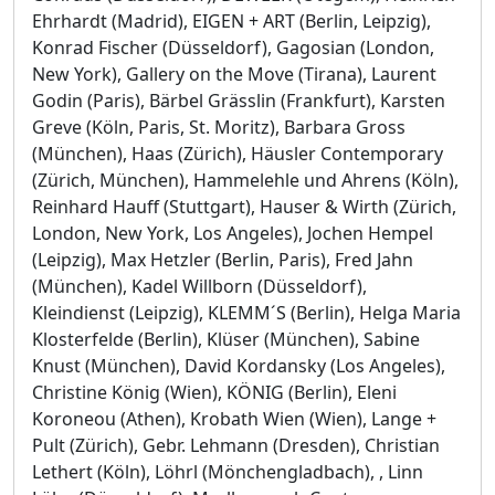
Ehrhardt (Madrid), EIGEN + ART (Berlin, Leipzig),
Konrad Fischer (Düsseldorf), Gagosian (London,
New York), Gallery on the Move (Tirana), Laurent
Godin (Paris), Bärbel Grässlin (Frankfurt), Karsten
Greve (Köln, Paris, St. Moritz), Barbara Gross
(München), Haas (Zürich), Häusler Contemporary
(Zürich, München), Hammelehle und Ahrens (Köln),
Reinhard Hauff (Stuttgart), Hauser & Wirth (Zürich,
London, New York, Los Angeles), Jochen Hempel
(Leipzig), Max Hetzler (Berlin, Paris), Fred Jahn
(München), Kadel Willborn (Düsseldorf),
Kleindienst (Leipzig), KLEMM´S (Berlin), Helga Maria
Klosterfelde (Berlin), Klüser (München), Sabine
Knust (München), David Kordansky (Los Angeles),
Christine König (Wien), KÖNIG (Berlin), Eleni
Koroneou (Athen), Krobath Wien (Wien), Lange +
Pult (Zürich), Gebr. Lehmann (Dresden), Christian
Lethert (Köln), Löhrl (Mönchengladbach), , Linn