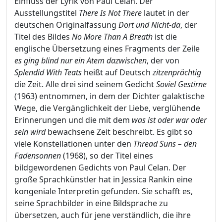
Einfluss der Lyrik von Paul Celan. Der
Ausstellungstitel
There Is Not There
lautet in der
deutschen Originalfassung
Dort und Nicht-da
, der
Titel des Bildes
No More Than A Breath
ist die
englische Übersetzung eines Fragments der Zeile
es ging blind nur ein Atem dazwischen
, der von
Splendid With Teats
heißt auf Deutsch
zitzenprächtig
die Zeit. Alle drei sind seinem Gedicht
Soviel Gestirne
(1963) entnommen, in dem der Dichter galaktische
Wege, die Vergänglichkeit der Liebe, verglühende
Erinnerungen und die mit dem
was ist oder war oder
sein wird
bewachsene Zeit beschreibt. Es gibt so
viele Konstellationen unter den
Thread Suns – den
Fadensonnen
(1968), so der Titel eines
bildgewordenen Gedichts von Paul Celan. Der
große Sprachkünstler hat in Jessica Rankin eine
kongeniale Interpretin gefunden. Sie schafft es,
seine Sprachbilder in eine Bildsprache zu
übersetzen, auch für jene verständlich, die ihre