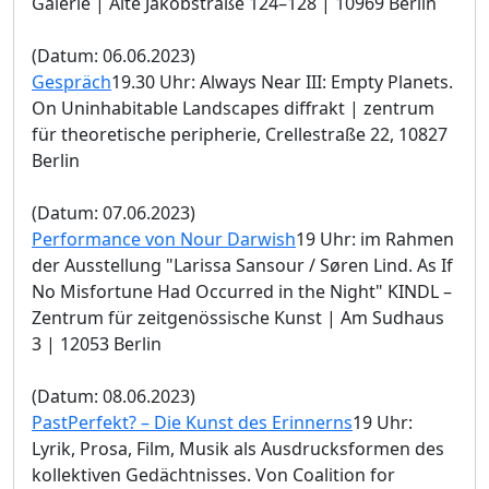
Galerie | Alte Jakobstraße 124–128 | 10969 Berlin
(Datum: 06.06.2023)
Gespräch
19.30 Uhr: Always Near III: Empty Planets.
On Uninhabitable Landscapes diffrakt | zentrum
für theoretische peripherie, Crellestraße 22, 10827
Berlin
(Datum: 07.06.2023)
Performance von Nour Darwish
19 Uhr: im Rahmen
der Ausstellung "Larissa Sansour / Søren Lind. As If
No Misfortune Had Occurred in the Night" KINDL –
Zentrum für zeitgenössische Kunst | Am Sudhaus
3 | 12053 Berlin
(Datum: 08.06.2023)
PastPerfekt? – Die Kunst des Erinnerns
19 Uhr:
Lyrik, Prosa, Film, Musik als Ausdrucksformen des
kollektiven Gedächtnisses. Von Coalition for