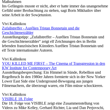
Maßnahmen
Ins Gefängnis musste er nicht, aber er hatte immer das unangenehme
Gefühl unter Beobachtung zu stehen, sagt Boris Mikhailov über
seine Arbeit in der Sowjetunion.
Vivi Kallinikou
Zufallstreffer - Aurélien Tristan Bonnetain und die
Geschichtenerzähler
Ausstellungstipp: „Zufallstreffer – Aurélien Tristan Bonnetain und
die Geschichtenerzähler“ zeigt elf Zeichnungen des in Berlin
lebenden französischen Künstlers Aurélien Tristan Bonnetain und
elf Texte internationaler Autoren.
Vivi Kallinikou
YOU KILLED ME FIRST – The Cinema of Transgression in den
KW Institute for Contemporary Art
Ausstellungsbesprechung: Ein Himmel in Sünde, Rebellion und
Regelbruch In den 1980er Jahren formierte sich in der New Yorker
Lower East Side eine Underground-Bewegung aus jungen
Filmemachern, die überzeugt waren, ein Film müsse schockieren.
Vivi Kallinikou
VISIBLE 18. Folge
Die 18. Folge von VISIBLE zeigt eine Zusammenstellung von
Videos zu Mike Kelley, Gerhard Richter, Lia und Dan Perjovschi,