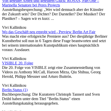
Von geteilter Arbeit und geteiltem Glück: ROSAS, Part One –
Marinella Senatore bei Peres Projects
Ausstellungsbesprechung: „Wer wird demnach aber der Künstler
der Zukunft sein? Der Dichter? Der Darsteller? Der Musiker? Der
Plastiker? – Sagen wir es kurz: ...
Vivi Kallinikou
Wo das Geschäft neu erprobt wird - Preview Berlin Art Fair
Was macht eine erfolgreiche Premiere aus? Der diesjährige Berliner
Kunstherbst soll nun in 6 Tagen diese Frage beantworten und setzt
bei seinem internationalen Kunstpublikum eines hauptsächlich
voraus: Ausdauer.
Vivi Kallinikou
VISIBLE 20. Folge
Die 20. Folge von VISIBLE zeigt eine Zusammenstellung von
Videos zu Anthony McCall, Haroon Mirza, Qiu Shihua, Georg
Herold, Philipp Messner und Arturo Buitrón.
Vivi Kallinikou
Berlin.Status (1)
Buchbesprechung: Die Kuratoren Christoph Tannert und Sven
Drühl haben unter dem Titel "Berlin.Status" einen
Ausstellungskatalog herausgegeben.