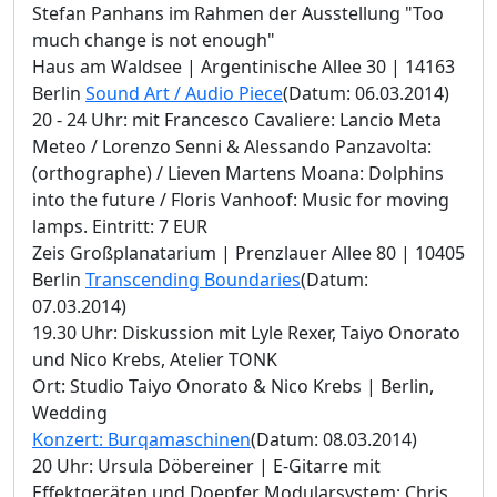
Stefan Panhans im Rahmen der Ausstellung "Too
much change is not enough"
Haus am Waldsee | Argentinische Allee 30 | 14163
Berlin
Sound Art / Audio Piece
(Datum: 06.03.2014)
20 - 24 Uhr: mit Francesco Cavaliere: Lancio Meta
Meteo / Lorenzo Senni & Alessando Panzavolta:
(orthographe) / Lieven Martens Moana: Dolphins
into the future / Floris Vanhoof: Music for moving
lamps. Eintritt: 7 EUR
Zeis Großplanatarium | Prenzlauer Allee 80 | 10405
Berlin
Transcending Boundaries
(Datum:
07.03.2014)
19.30 Uhr: Diskussion mit Lyle Rexer, Taiyo Onorato
und Nico Krebs, Atelier TONK
Ort: Studio Taiyo Onorato & Nico Krebs | Berlin,
Wedding
Konzert: Burqamaschinen
(Datum: 08.03.2014)
20 Uhr: Ursula Döbereiner | E-Gitarre mit
Effektgeräten und Doepfer Modularsystem; Chris