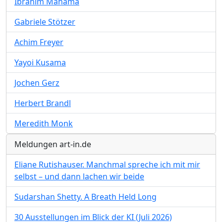
Ibrahim Mahama
Gabriele Stötzer
Achim Freyer
Yayoi Kusama
Jochen Gerz
Herbert Brandl
Meredith Monk
Meldungen art-in.de
Eliane Rutishauser. Manchmal spreche ich mit mir
selbst – und dann lachen wir beide
Sudarshan Shetty. A Breath Held Long
30 Ausstellungen im Blick der KI (Juli 2026)