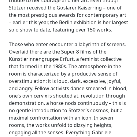
tribute to her courage and her art. Even though
Stötzer received the Goslarer Kaiserring – one of
the most prestigious awards for contemporary art
– earlier this year, the Berlin exhibition is her largest
solo show to date, featuring over 150 works.
Those who enter encounter a labyrinth of screens.
Overlaid there are the Super 8 films of the
Künstlerinnengruppe Erfurt, a feminist collective
that formed in the 1980s. The atmosphere in the
room is characterized by a productive sense of
overstimulation: it is loud, dark, excessive, joyful,
and angry. Fellow activists dance smeared in blood,
one’s own cervix is shouted at, revolution through
demonstration, a horse nods continuously – this is
no gentle introduction to Stötzer’s cosmos, but a
maximal confrontation with an icon. In seven
rooms, the works unfold to dizzying heights,
engaging all the senses. Everything Gabriele