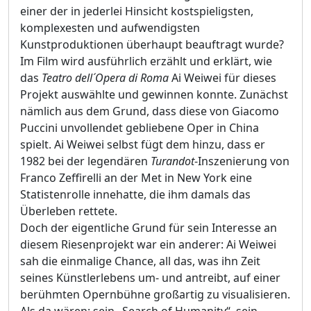
einer der in jederlei Hinsicht kostspieligsten,
komplexesten und aufwendigsten
Kunstproduktionen überhaupt beauftragt wurde?
Im Film wird ausführlich erzählt und erklärt, wie
das
Teatro dell´Opera di Roma
Ai Weiwei für dieses
Projekt auswählte und gewinnen konnte. Zunächst
nämlich aus dem Grund, dass diese von Giacomo
Puccini unvollendet gebliebene Oper in China
spielt. Ai Weiwei selbst fügt dem hinzu, dass er
1982 bei der legendären
Turandot
-Inszenierung von
Franco Zeffirelli an der Met in New York eine
Statistenrolle innehatte, die ihm damals das
Überleben rettete.
Doch der eigentliche Grund für sein Interesse an
diesem Riesenprojekt war ein anderer: Ai Weiwei
sah die einmalige Chance, all das, was ihn Zeit
seines Künstlerlebens um- und antreibt, auf einer
berühmten Opernbühne großartig zu visualisieren.
Als da wären: sein „Search of Humanity“, sein