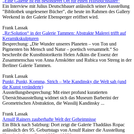
„Eine Galerie ist ein besonderer Ort für einen Hilfsbuchhalter“
Ein Interview mit Julius Deutschbauer anlässlich seiner Ausstellung
"Bibliothek ungelesener Bücher", die heute im Rahmen des Gallery
Weekend in der Galerie Ebensperger eröffnet wird.
Frank Lassak
„Re:Solution“ in der Galerie Tammen: Abstrakte Malerei trifft auf
Keramikskulpturen
Besprechung: „Die Wunder unseres Planeten – von Ton und
Pigmenten bis Mensch und Natur – poetisch versammelt.“ So
beschreibt die Kunsthistorikerin Helen Adkins die Essenz der
Zusammenschau von Anna Arnskötter und Rubica von Streng in der
Berliner Galerie Tammen.
Frank Lassak
Punkt, Punkt, Komma, Strich – Wie Kandinsky die Welt sah (und
die Kunst veränderte)
Ausstellungsbesprechung: Mit einer profund kuratierten
Übersichtsausstellung widmet sich das Museum Barberini der
Geometrischen Abstraktion, die Wassilij Kandinsky ...
Frank Lassak
Arnulf Rainers zauberhafte Welt der Geheimnisse
Ein Blick nach Salzburg: Dort zeigt die Galerie Thaddäus Ropac
anlässlich des 95. Geburtstags von Arnulf Rainer die Ausstellung