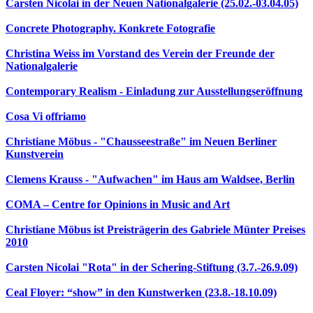
Carsten Nicolai in der Neuen Nationalgalerie (25.02.-03.04.05)
Concrete Photography. Konkrete Fotografie
Christina Weiss im Vorstand des Verein der Freunde der
Nationalgalerie
Contemporary Realism - Einladung zur Ausstellungseröffnung
Cosa Vi offriamo
Christiane Möbus - "Chausseestraße" im Neuen Berliner
Kunstverein
Clemens Krauss - "Aufwachen" im Haus am Waldsee, Berlin
COMA – Centre for Opinions in Music and Art
Christiane Möbus ist Preisträgerin des Gabriele Münter Preises
2010
Carsten Nicolai "Rota" in der Schering-Stiftung (3.7.-26.9.09)
Ceal Floyer: “show” in den Kunstwerken (23.8.-18.10.09)