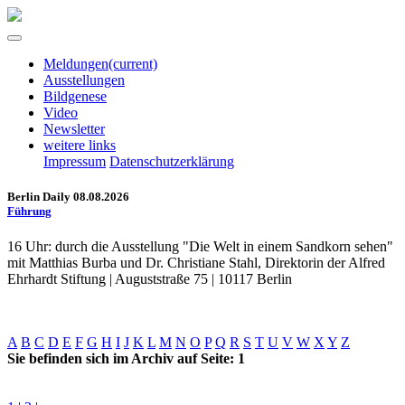
Meldungen
(current)
Ausstellungen
Bildgenese
Video
Newsletter
weitere links
Impressum
Datenschutzerklärung
Berlin Daily 08.08.2026
Führung
16 Uhr: durch die Ausstellung "Die Welt in einem Sandkorn sehen"
mit Matthias Burba und Dr. Christiane Stahl, Direktorin der Alfred
Ehrhardt Stiftung | Auguststraße 75 | 10117 Berlin
A
B
C
D
E
F
G
H
I
J
K
L
M
N
O
P
Q
R
S
T
U
V
W
X
Y
Z
Sie befinden sich im Archiv auf Seite: 1