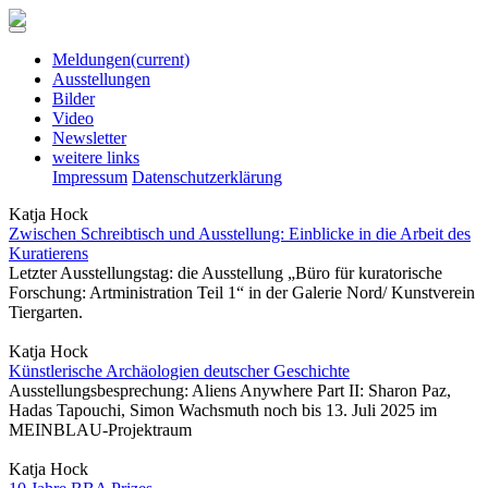
Meldungen
(current)
Ausstellungen
Bilder
Video
Newsletter
weitere links
Impressum
Datenschutzerklärung
Katja Hock
Zwischen Schreibtisch und Ausstellung: Einblicke in die Arbeit des
Kuratierens
Letzter Ausstellungstag: die Ausstellung „Büro für kuratorische
Forschung: Artministration Teil 1“ in der Galerie Nord/ Kunstverein
Tiergarten.
Katja Hock
Künstlerische Archäologien deutscher Geschichte
Ausstellungsbesprechung: Aliens Anywhere Part II: Sharon Paz,
Hadas Tapouchi, Simon Wachsmuth noch bis 13. Juli 2025 im
MEINBLAU-Projektraum
Katja Hock