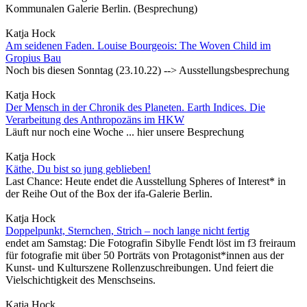
Kommunalen Galerie Berlin. (Besprechung)
Katja Hock
Am seidenen Faden. Louise Bourgeois: The Woven Child im
Gropius Bau
Noch bis diesen Sonntag (23.10.22) --> Ausstellungsbesprechung
Katja Hock
Der Mensch in der Chronik des Planeten. Earth Indices. Die
Verarbeitung des Anthropozäns im HKW
Läuft nur noch eine Woche ... hier unsere Besprechung
Katja Hock
Käthe, Du bist so jung geblieben!
Last Chance: Heute endet die Ausstellung Spheres of Interest* in
der Reihe Out of the Box der ifa-Galerie Berlin.
Katja Hock
Doppelpunkt, Sternchen, Strich – noch lange nicht fertig
endet am Samstag: Die Fotografin Sibylle Fendt löst im f3 freiraum
für fotografie mit über 50 Porträts von Protagonist*innen aus der
Kunst- und Kulturszene Rollenzuschreibungen. Und feiert die
Vielschichtigkeit des Menschseins.
Katja Hock