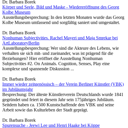
Dr. Barbara Borek
Körper und Seele, Bild und Maske - Wiedereröffnung des Georg
Kolbe Museum
Ausstellungsbesprechung: In den letzten Monaten wurde das Georg
Kolbe Museum umfassend und sorgfältig saniert und umgestaltet.
Dr. Barbara Borek
Nonhuman Subjectivities. Rachel Mayeri und Maja Smrekar bei
ArtLaboratoryBerlin
Ausstellungsbesprechung: Wer sind die Akteure des Lebens, wie
verhalten sie sich mit- und zueinander, was ist prägend für die
Beziehungen? Hier eröffnet die Ausstellung Nonhuman
Subjectivities #2. On Animals. Cognition, Senses, Play eine
komplexe und spannende Diskussion ...
Dr. Barbara Borek
Immer wieder zeitgenössisch – der Verein Berliner Künstler (VBK)
im Jubiläumsjahr
Besprechung: Der älteste Künstlerverein Deutschlands wurde 1841
gegründet und feiert in diesem Jahr sein 175jähriges Jubiläum.
Seitdem haben ca. 1500 Kunstschaffende den VBK und seine
Arbeit sowie das Kulturleben der Stadt geprägt.
Dr. Barbara Borek
Spurensuche - Jeewi Lee und Henri Haake bei Köppe