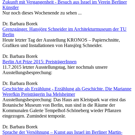
Zukunft mit Vergangenheit - Besuch aus Israel im Verein Berliner
Künstler
Nur noch dieses Wochenende zu sehen ...
Dr. Barbara Borek
Grenzgänger. Hansjörg Schneider im Architekturmuseum der TU
Berlin
Heute letzter Tag der Ausstellung KRONOS – Papierschnitte,
Grafiken und Installationen von Hansjörg Schneider.
Dr. Barbara Borek
Berlin Art Prize 2015: PreisträgerInnen
11.7.2015 letzter Ausstellungstag, hier nochmals unsere
Ausstellungsbesprechung:
Dr. Barbara Borek
Geschichte als Erzählung - Erzählung als Geschichte. Die Marianne
Werefkin Preisträgerin Isa Melsheimer
Ausstellungsbesprechung: Das Haus am Kleistpark war einst das
Botanische Museum von Berlin, nun sind in die Räume der
Kommunalen Galerie Tempelhof-Schöneberg wieder Pflanzen
eingezogen. Zumindest temporär.
Dr. Barbara Borek
Sprache der Versöhnung – Kunst aus Israel im Berliner Martin-