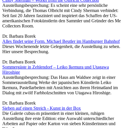
Cindy Sherman – Works from the Olbricht Collection
Ausstellungsbesprechung: Es scheint eine sehr persönliche
Verbindung, die Thomas Olbricht mit Cindy Sherman verbindet:
Seit fast 20 Jahren fasziniert und inspiriert das Schaffen der US-
amerikanischen Fotokünstlerin den Sammler und Gründer des Me
Collectors Room.
Dr. Barbara Borek
Alles findet seine Form. Michael Beutler im Hamburger Bahnhof
Dieses Wochenende letzte Gelegenheit, die Ausstellung zu sehen.
Hier unsere Besprechung.
Dr. Barbara Borek
Sommergäste in Zehlendorf – Leiko Ikemura und Utagawa
Hiroshige
Ausstellungsbesprechung: Das Haus am Waldsee zeigt in einer
Sommerausstellung Werke der japanischen Künstlerin Leiko
Ikemura, Pastellarbeiten mit Ansichten aus ihrem Heimatland im
Dialog mit zwölf Farbholzschnitten von Utagawa Hiroshige.
Dr. Barbara Borek
Sieben auf einen Streich - Kunst in der Box
Die Galerie cubus-m präsentiert in einer kleinen, ruhigen
Ausstellung ihre erste Edition: eine Auswahl unterschiedlicher
Arbeiten auf Papier oder Karton von sieben Künstlerinnen und